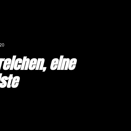
20
reichen, eine
ste