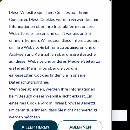
Lesedauer
< 1
Minute
Diese Website speichert Cookies auf Ihrem
Vertrieb.Business
Computer. Diese Cookies werden verwendet, um
Deine Community Für B2B Vertrieb Und
Informationen über Ihre Interaktion mit unserer
Marketing Präsentiert
Website zu erfassen und damit wir uns an Sie
erinnern können. Wir nutzen diese Informationen,
Forecast-Call Q1 2024
um Ihre Website-Erfahrung zu optimieren und um
Analysen und Kennzahlen über unsere Besucher
ASK ME ANYTHING
auf dieser Website und anderen Medien-Seiten zu
erstellen. Mehr Infos über die von uns
B2B Vertrieb
eingesetzten Cookies finden Sie in unserer
Datenschutzrichtlinie.
Interaktive Web-Session [LIVE]
Wenn Sie ablehnen, werden Ihre Informationen
beim Besuch dieser Website nicht erfasst. Ein
einzelnes Cookie wird in Ihrem Browser gesetzt,
um daran zu erinnern, dass Sie nicht nachverfolgt
werden möchten.
AKZEPTIEREN
ABLEHNEN