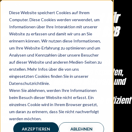
Vertrieb.business
Alles was du brauchst für
Diese Website speichert Cookies auf Ihrem
Computer. Diese Cookies werden verwendet, um
effizienten & digitalen B2B
Informationen über Ihre Interaktion mit unserer
Website zu erfassen und damit wir uns an Sie
Vertrieb.
erinnern können. Wir nutzen diese Informationen,
um Ihre Website-Erfahrung zu optimieren und um
Analysen und Kennzahlen über unsere Besucher
Bewährte Methoden, geprüfte Best-
auf dieser Website und anderen Medien-Seiten zu
Practices, echte Insights von Experten,
erstellen. Mehr Infos über die von uns
eingesetzten Cookies finden Sie in unserer
Erfahrungen aus unserem Netzwerk und
Datenschutzrichtlinie.
passende Software
Wenn Sie ablehnen, werden Ihre Informationen
um deinen digitalen B2B-Vertrieb effizient
beim Besuch dieser Website nicht erfasst. Ein
einzelnes Cookie wird in Ihrem Browser gesetzt,
aufzubauen.
um daran zu erinnern, dass Sie nicht nachverfolgt
Alles made in Germany.
werden möchten.
AKZEPTIEREN
ABLEHNEN