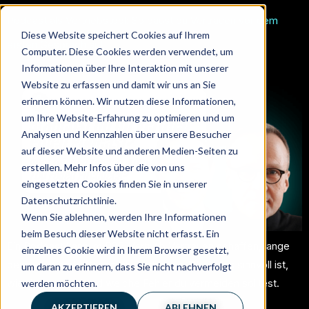
Podcast als Vertriebstool: So baust du Vertrauen vor dem
Diese Website speichert Cookies auf Ihrem
ersten Gespräch auf
Computer. Diese Cookies werden verwendet, um
Informationen über Ihre Interaktion mit unserer
Website zu erfassen und damit wir uns an Sie
erinnern können. Wir nutzen diese Informationen,
um Ihre Website-Erfahrung zu optimieren und um
Analysen und Kennzahlen über unsere Besucher
auf dieser Website und anderen Medien-Seiten zu
erstellen. Mehr Infos über die von uns
eingesetzten Cookies finden Sie in unserer
Datenschutzrichtlinie.
Wenn Sie ablehnen, werden Ihre Informationen
beim Besuch dieser Website nicht erfasst. Ein
Ein Podcast kann im B2B-Vertrieb Vertrauen schaffen, lange
einzelnes Cookie wird in Ihrem Browser gesetzt,
bevor das erste Gespräch stattfindet. Wann das sinnvoll ist,
um daran zu erinnern, dass Sie nicht nachverfolgt
wie du vorgehst und welche Fehler du vermeiden solltest.
werden möchten.
AKZEPTIEREN
ABLEHNEN