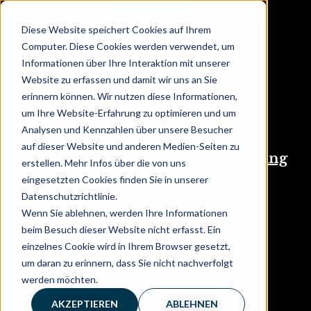
Kontakt
Diese Website speichert Cookies auf Ihrem
Computer. Diese Cookies werden verwendet, um
Kontakt mit unserem Team
Informationen über Ihre Interaktion mit unserer
aufnehmen
Website zu erfassen und damit wir uns an Sie
erinnern können. Wir nutzen diese Informationen,
um Ihre Website-Erfahrung zu optimieren und um
Analysen und Kennzahlen über unsere Besucher
Egal ob Fragen, Feedback,
auf dieser Website und anderen Medien-Seiten zu
Kooperationen, Podcast, Sponsoring
erstellen. Mehr Infos über die von uns
eingesetzten Cookies finden Sie in unserer
oder andere Anfragen...
Datenschutzrichtlinie.
wir freuen uns auf uns auf das
Wenn Sie ablehnen, werden Ihre Informationen
beim Besuch dieser Website nicht erfasst. Ein
Gespräch mit dir.
einzelnes Cookie wird in Ihrem Browser gesetzt,
um daran zu erinnern, dass Sie nicht nachverfolgt
werden möchten.
Suche dir hier direkt einen passenden Termin
für ein 20 Min. Zoom Meeting aus
AKZEPTIEREN
ABLEHNEN